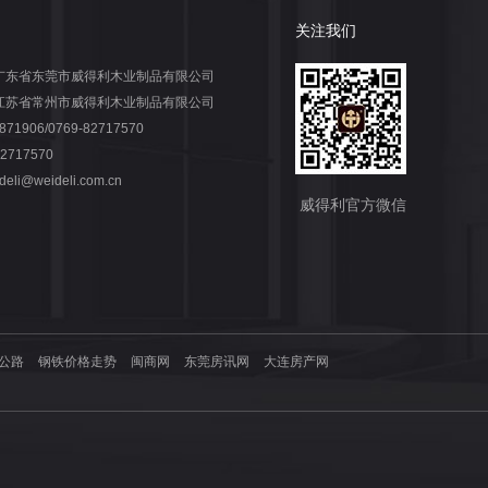
关注我们
广东省东莞市威得利木业制品有限公司
江苏省常州市威得利木业制品有限公司
871906/0769-82717570
-82717570
deli@weideli.com.cn
威得利官方微信
公路
钢铁价格走势
闽商网
东莞房讯网
大连房产网