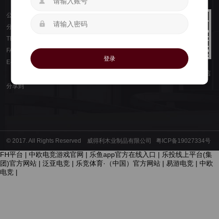
公司地址：广东省东莞市威得利木业制品有限公司
分厂地址：江苏省常州市威得利木业制品有限公司
TEL：400-8871906/0769-82717570
FAX: 0769-82717570
登录
E-mail：weideli@weideli.com.cn
威得利官方微信
分享到
© 2017. All Rights Reserved 威得利木业制品有限公司
粤ICP备19027334号
FH平台
|
中欧电竞游戏官网
|
乐鱼app官方在线入口
|
乐投线上平台(集
团)官方网站
|
泛亚电竞
|
乐竞体育·（中国）官方网站
|
易游电竞
|
中欧
电竞
|