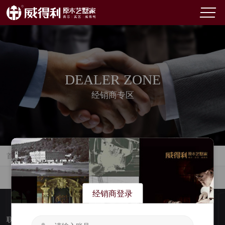
DEALER ZONE
经销商专区
首页
>
经销商专区
>
技术文档
经销商登录
联系方式
关注我们